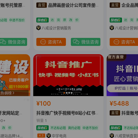
笔记发布达人推广薯条投放
品牌画册设计公司宣传册三折页宣传单广告宣传品设计
企业品牌LOGO
达
完
原
改
价
达
完
约必赔
中途不加价
八戒设计营销服务
八戒设计营销
微信咨询
咨询TA
微信咨询
咨询TA
设热销榜
¥100
¥5488
抖音账号
深圳网站建设网站开发网站定制网站设计外贸网站建设
抖音推广快手视频号B站小红书短视频服务推广营销
00+
销量
1
改
价
不达标必赔
爽约必赔
中途不加价
不达标必
深圳鼎诚网络建站品牌14年企业
中宇电商
八戒营销直营
4.3