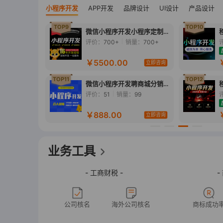
小程序开发
APP开发
品牌设计
UI设计
产品设计
TOP9
TOP10
城定制外卖
微信小程序开发小程序定制设
销
计商城制作UI源码电商
：
600+
评价：
700+
销量：
700+
改
价
￥5500.00
立即咨询
立即咨询
TOP11
TOP12
发分销电商
微信小程序开发聘商城分销教
餐课程
育家政点餐服务派单H5
：
800+
评价：
51
销量：
99
改
价
￥888.00
立即咨询
立即咨询
业务工具
- 工商财税 -
-
公司核名
海外公司核名
商标成功