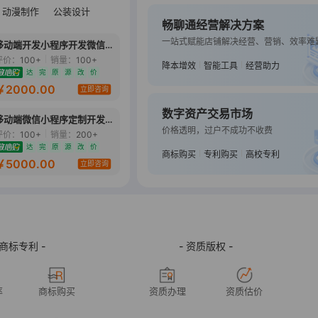
动漫制作
公装设计
畅聊通经营解决方案
TOP13
一站式赋能店铺解决经营、营销、效率难
移动端开发小程序开发微信小
微信小程序开发电商城分销家
程序开发微商城分销商城
政陪诊公众号H5定制作
评价：
100+
销量：
100+
评价：
69
销量：
300+
降本增效
智能工具
经营助力
达
完
原
源
改
价
达
完
原
源
改
价
￥2000.00
￥1588.00
立即咨询
立即咨询
数字资产交易市场
TOP15
移动端微信小程序定制开发分
软件开发微信抖音小程序
价格透明，过户不成功不收费
销点餐商城教育充电盲盒
APPH5成品程序开发软件
评价：
100+
销量：
200+
评价：
100+
销量：
100+
达
完
原
源
改
价
商标购买
专利购买
高校专利
￥5000.00
￥100.00
立即咨询
立即咨询
 商标专利 -
- 资质版权 -
率
商标购买
资质办理
资质估价