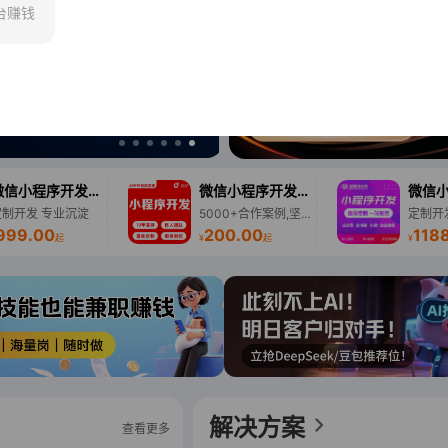
台赚钱
微信小程序开发定制教育旅游家政预约生鲜电商交友
微信小程序开发商城生鲜外卖社交婚恋游戏直播考试
定制开发 专业沉淀
5000+合作案例,坚持原创定制,严格把控进度流程
999.00
200.00
118
起
¥
起
¥
机械设计产品结构设计ug建模硅胶产品设计模具制作
200.00
起
解决方案
查看更多