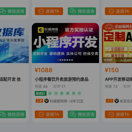
微信咨询
咨询TA
微信咨询
咨询TA
入选A
¥1088
¥150
达梦数据库|国产化适配开发 信创环境深度兼容
小程序餐饮外卖旅游预约废品回收APP商城定制开发
销量
46
好评
17
销量
73
好评
达
完
原
源
改
价
科威鲸网络-18年沉淀
本亚信
三星
4.5
微信咨询
咨询TA
微信咨询
咨询TA