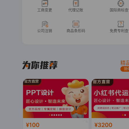
工商变更
代理记账
国际商标查
公司注销
商品条形码
免费专利查
精
猜
¥100
¥3200