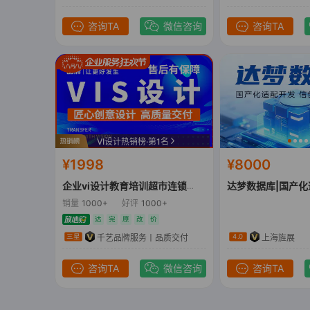
咨询TA
微信咨询
咨询TA
VI设计热销榜·第1名
¥1998
¥8000
企业vi设计教育培训超市连锁店医疗门诊VIS设计
销量
1000+
好评
1000+
达
完
原
改
价
千艺品牌服务丨品质交付
上海旌展
三星
4.0
咨询TA
微信咨询
咨询TA