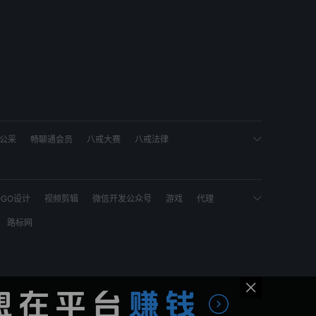
公采
畅聊通会员
八戒大赛
八戒法律
疆猪八戒网
宁夏猪八戒网
西藏猪八戒网
山东猪八戒网
江西猪八戒网
福建猪八戒网
OGO设计
视频剪辑
微信开发公众号
游戏
代理
重庆猪八戒网
天津猪八戒网
上推广
AI
包装设计
平面设计
微信小程序开发
路标网
APP设计