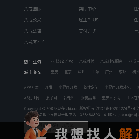
八戒国际
帮助中心
任
八戒公采
雇主PLUS
任
八戒法律
支付方式
学
八戒客推广
热门业务
八戒知识产权
八戒财税
八戒科技服务
八戒
工位出租
八戒数字交易市场
app开发
软件开
城市查询
重庆
北京
深圳
上海
广州
成都
杭
广西猪八戒网
内蒙古猪八戒网
青海猪八戒网
APP开发
开发
小程序开发
软件定制
小程序开发外包
安徽猪八戒网
浙江猪八戒网
江苏猪八戒网
APP开发外包
CAD
网站开发
网站开发定制
软件开发
A5创业网
搜了网
名鞋库
服装品牌
重庆人才网
土木在
UI设计
视频制作
短视频
开发网站
3D建模
机械设计
Copyright © 2005-现在 zbj.com版权所有
渝ICP备10202274号-4
互联网违法和不良信息举报电话：023-88390110 邮箱：jubao@zbj.