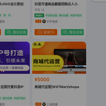
设计原创品牌logo商标设计AI
抖音开通商品橱窗团购达人小黄车权限直播伴侣电脑
销量
12
原
改
价
不达标必赔
爽约必赔
中途不加价
服务
中宇电商
4.3
微信咨询
咨询TA
微信咨询
¥5000
运营托管抖音IP打造
商城代运营|WSTMart/shopex二次开发
赔
爽约必赔
中途不加价
服务
上海旌展
4.0