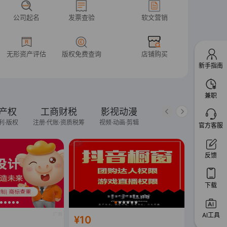
公司起名
发票查验
软文营销
无形资产评估
版权免费查询
店铺购买
新手指南
兼职
产权
工商财税
影视动漫
AI人工智能
工
利·版权
注册·代账·资质税筹
视频·动画·剪辑
智能体·大模型
外观
官方客服
反馈
下载
AI工具
¥10