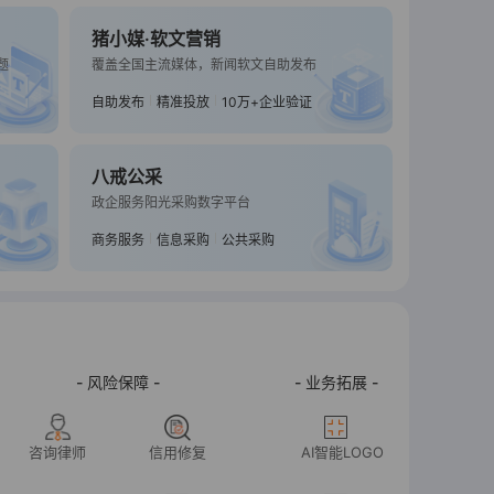
猪小媒·软文营销
TOP14
题
覆盖全国主流媒体，新闻软文自助发布
微信小程序定制开发AI商城
H5网站建设软件APP
评价：
15
销量：
400+
自助发布
精准投放
10万+企业验证
￥800.00
立即咨询
八戒公采
政企服务阳光采购数字平台
商务服务
信息采购
公共采购
- 风险保障 -
- 业务拓展 -
咨询律师
信用修复
AI智能LOGO