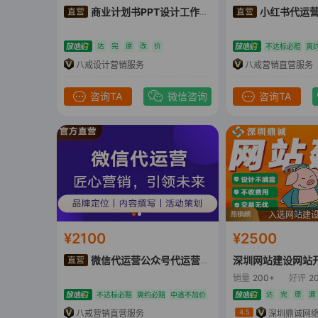
商业计划书PPT设计工作汇报路演招商定制ppt
小红书代运营账号托管原创
达
完
原
改
价
不达标必赔
爽
八戒设计营销服务
八戒营销直营服务
咨询TA
微信咨询
咨询TA
入选网站建
¥2100
¥2500
微信代运营公众号代运营号服务号代运营文章撰写发布
销量
200+
好评
2
达
完
原
源
不达标必赔
爽约必赔
中途不加价
八戒营销直营服务
4.5