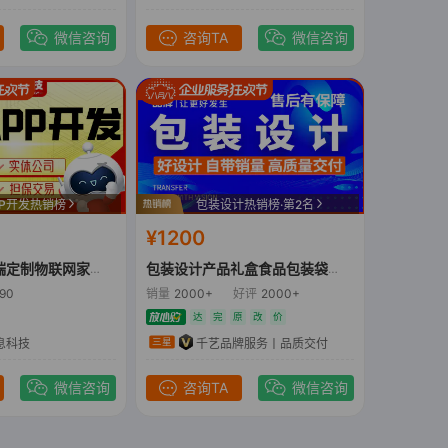
微信咨询
咨询TA
微信咨询
PP开发热销榜
包装设计热销榜·第2名
¥1200
APP开发移动端定制物联网家政跑腿装修服务
包装设计产品礼盒食品包装袋包装盒设计瓶贴标签设计
90
销量
2000+
好评
2000+
达
完
原
改
价
息科技
千艺品牌服务丨品质交付
三星
微信咨询
咨询TA
微信咨询