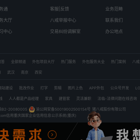
务通
客服|反馈
业务范畴
务大厅
八戒举报中心
联系我们
习中心
交易纠纷调解室
办公地点
问答
全部频道
外包项目大厅
热门服务
外包服务大全
热门案例
八戒
发
小程序开发
系统开发
logo设计
上海猪八戒网
北京猪八戒网
新
州
武汉
南京
西安
四川猪八戒网
云南猪八戒网
广州猪八戒网
广东猪八戒网
河南猪八戒网
网站建设
批改作业
打字
剪辑
图片上色
APP外包
公众号开发
L
黑龙江猪八戒网
吉林猪八戒网
辽宁猪八戒网
山西猪八戒网
河北猪八戒网
PPT
建模
设计
软件开发定制
户外广告设计
宝妈
PYTHON
线
线
人人都是产品经理
家具
建管家
灵活兼职
法临-法律问题在线咨询
外卖开发
爬虫
EXCEL
网站定制
文案
会计
PS
配音
翻译
渝B2-20080005
渝公网安备50019002500154号
猪八戒股份有限公司
com
信用重庆
国家企业信用信息公示系统(重庆)