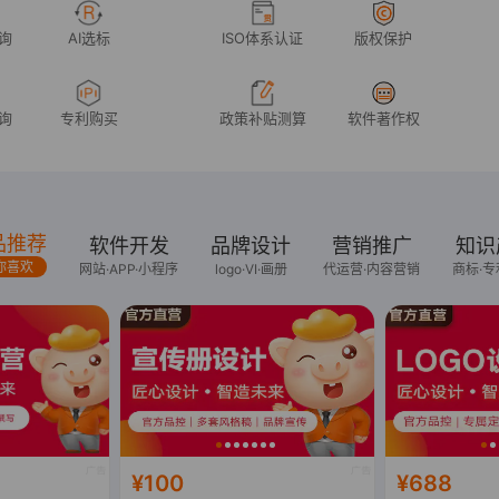
询
AI选标
ISO体系认证
版权保护
询
专利购买
政策补贴测算
软件著作权
品推荐
软件开发
品牌设计
营销推广
知识
你喜欢
网站·APP·小程序
logo·VI·画册
代运营·内容营销
商标·专
¥100
¥688