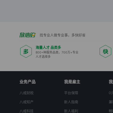
找专业人做专业事，多快好省
海量人才 品类多
800+种服务品类，700万+专业
人才选择多
业务产品
我是雇主
我
八戒财税
平台保障
0
八戒知产
新人指南
兼
八戒科技
新人福利
畅