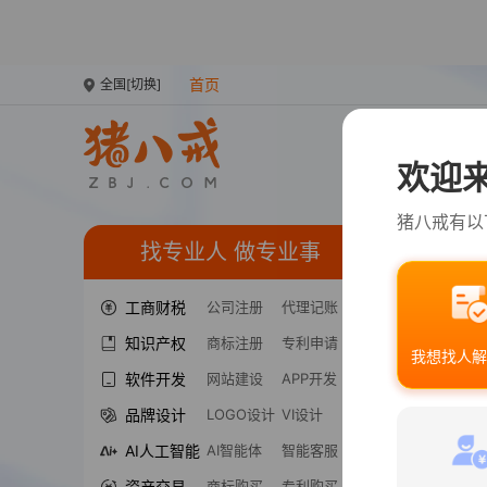
首页
全国
[切换]
服务
欢迎来
大家在搜“
logo设计
猪八戒有以
找专业人 做专业事
八戒APP
工商财税
公司注册
代理记账
知识产权
商标注册
专利申请
我想找人解
软件开发
网站建设
APP开发
品牌设计
LOGO设计
VI设计
AI人工智能
AI智能体
智能客服
资产交易
商标购买
专利购买