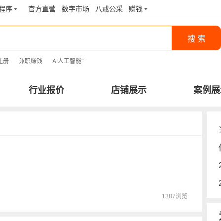
程序
官方直营
数字市场
八戒公采
赚钱
搜 索
注册
兼职赚钱
AI人工智能
”
行业报价
店铺展示
案例展
1387浏览