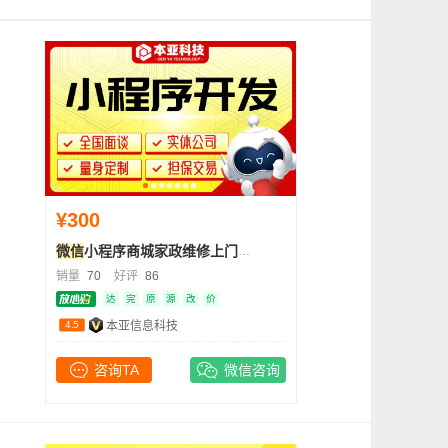
¥300
微信
小程序商城家政维修上门运输物流小程序定制
开发
销量
70
好评
86
达
完
原
源
改
价
4.5
本亚信息科技
咨询TA
微信咨询