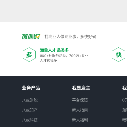
找专业人做专业事，多快好省
海量人才 品类多
800+种服务品类，700万+专业
人才选择多
业务产品
我是雇主
我
八戒财税
平台保障
0
八戒知产
新人指南
兼
八戒科技
新人福利
畅