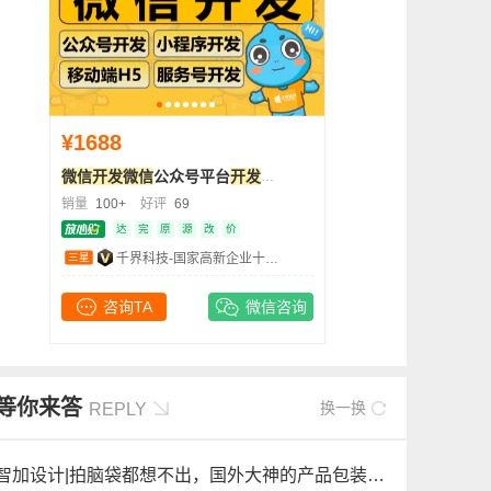
¥1688
微信开发
微信
公众号平台
开发
微官网
微信
分销商城H5
销量
100+
好评
69
达
完
原
源
改
价
三星
千界科技-国家高新企业十年店
咨询TA
微信咨询
等你来答
换一换
REPLY
智加设计|拍脑袋都想不出，国外大神的产品包装设计