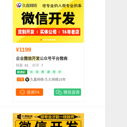
¥1199
企业
微信开发
公众号平台微商城H5定制作页面二维码
销量
61
好评
7
达
完
原
源
改
价
三星
久鑫网络-久久网络18年
咨询TA
微信咨询