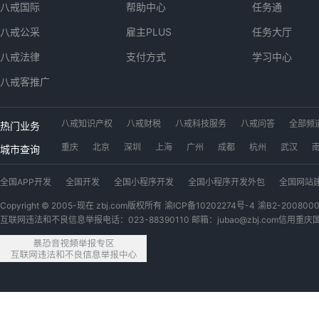
八戒国际
帮助中心
任务通
八戒公采
雇主PLUS
任务大厅
八戒法律
支付方式
学习中心
八戒客推广
八戒知识产权
八戒财税
八戒科技服务
八戒问答
全部频
热门业务
工位出租
八戒数字交易市场
app开发
软件开发
小程序
重庆
北京
深圳
上海
广州
成都
杭州
武汉
城市查询
广西猪八戒网
内蒙古猪八戒网
青海猪八戒网
四川猪八戒网
全国APP开发
全国开发
全国小程序开发
全国小程序开发外包
全国网站
安徽猪八戒网
浙江猪八戒网
江苏猪八戒网
黑龙江猪八戒网
全国LOGO设计
全国视频剪辑
全国微信开发公众号
全国游戏
全国代理
Copyright © 2005-现在 zbj.com版权所有
渝ICP备10202274号-4
渝B2-200800
互联网违法和不良信息举报电话：023-88390110 邮箱：jubao@zbj.com
信用重庆
全国软件开发定制
全国设计
全国户外广告设计
全国宝妈
全国PYTHON
全国视频制作
全国开发网站
全国3D建模
全国机械设计
全国外卖开发