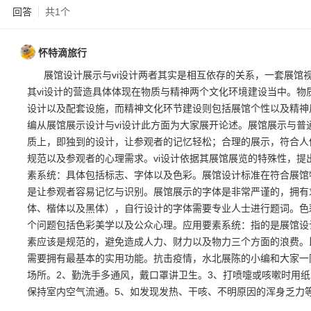
回答
共1个
怀特滴旅行
展馆设计展示与vi设计两者其实是相互依存的关系，一套展馆
其vi设计的营造具体体现在物质与精神两个文化环境建设当中。
设计以及配套设施，而精神文化环节建设则包括展馆个性以及精神
编从展馆展示设计与vi设计此方面为大家展开论述。展馆展示与
质上，即独到的设计，让参观者的记忆轻松；合理的展示，符合人
规范以及参观者的心理需求。vi设计依据其展馆展览的特殊性，
素系统：具体包括标志、字体以及色彩。展馆设计标准在符合展馆
是让参观者容易记忆与识别。展馆展示的字体是非常严谨的，拥有
体、楷体以及黑体），自行设计的字体需要专业人士进行题词。色
个问题包括色彩美学以及公众心理。应用要素系统：指的是展馆设
素应该是规范的，避免造成人力、财力以及物力三个方面的浪费。
需要拥有最基本的实用功能。抗击疫情，水北展陈的小编和大家一
场所。2、勤洗手多通风，戴口罩讲卫生。3、打喷嚏或咳嗽时用
保持室内空气流通。5、如发现发热、干咳、不明原因的浑身乏力