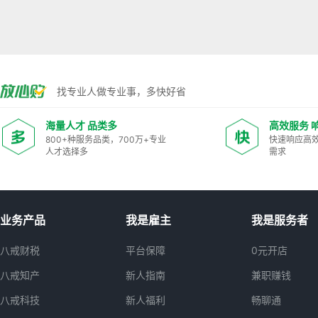
找专业人做专业事，多快好省
海量人才 品类多
高效服务 
800+种服务品类，700万+专业
快速响应高
人才选择多
需求
业务产品
我是雇主
我是服务者
八戒财税
平台保障
0元开店
八戒知产
新人指南
兼职赚钱
八戒科技
新人福利
畅聊通