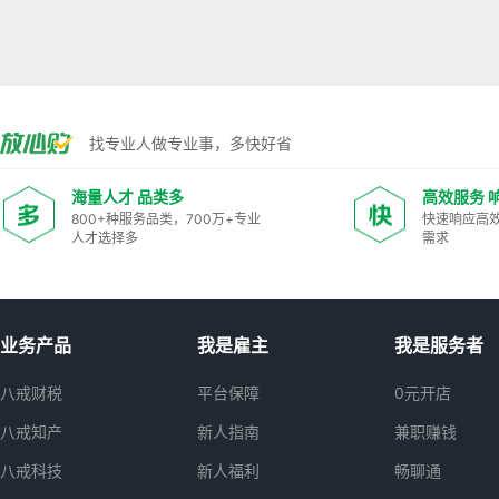
找专业人做专业事，多快好省
海量人才 品类多
高效服务 
800+种服务品类，700万+专业
快速响应高
人才选择多
需求
业务产品
我是雇主
我是服务者
八戒财税
平台保障
0元开店
八戒知产
新人指南
兼职赚钱
八戒科技
新人福利
畅聊通