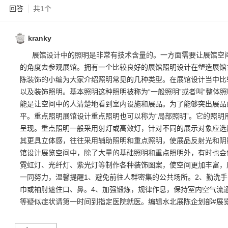
回答
共1个
kranky
展馆设计中的照明是非常有技术含量的。一方面需要让展馆空
的角度去参观展馆。拥有一个比较良好的展馆照明设计在塑造展馆
陈装饰的小编为大家介绍照明常见的几种类型。在展馆设计当中比
以及装饰照明。基本照明这种照明被称为“一般照明”或者叫“整体
能是让空间中的人清楚地看到室内设施和展品。为了能够突出展品
平。重点照明展馆设计重点照明也可以称为“局部照明”。它的照
呈现。重点照明一般采用射灯或高效灯，针对不同的展示对象应选
其更具立体感，往往采用辅助照明和重点照明，使展品反射光和阴
馆设计展览空间中，除了大量的基础照明和重点照明外，有时也会
霓虹灯、光纤灯、紫光灯等制作各种装饰图案，使空间更加丰富，
一同努力，温馨提醒1、避免前往人群密集的公共场所。2、勤洗
巾或袖肘遮住口、鼻。4、加强锻炼，规律作息，保持室内空气流
等疑似症状请第一时间到指定医院就医。编辑水北展陈企划部#展