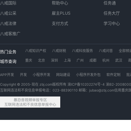
八戒国际
帮助中心
任务通
八戒公采
雇主PLUS
任务大厅
八戒法律
支付方式
学习中心
八戒客推广
八戒知识产权
八戒财税
八戒科技服务
八戒问答
全部频
热门业务
工位出租
八戒数字交易市场
app开发
软件开发
小程序
重庆
北京
深圳
上海
广州
成都
杭州
武汉
城市查询
广西猪八戒网
内蒙古猪八戒网
青海猪八戒网
四川猪八戒网
APP开发
开发
小程序开发
网站建设
小程序开发外包
软件定制
批
安徽猪八戒网
浙江猪八戒网
江苏猪八戒网
黑龙江猪八戒网
APP开发外包
CAD
网站开发
网站开发定制
软件开发
PPT
建模
Copyright © 2005-现在 zbj.com版权所有
渝ICP备10202274号-4
渝B2-200800
互联网违法和不良信息举报电话：023-88390110 邮箱：jubao@zbj.com
信用重庆
UI设计
短视频
视频制作
开发网站
3D建模
机械设计
外卖开发