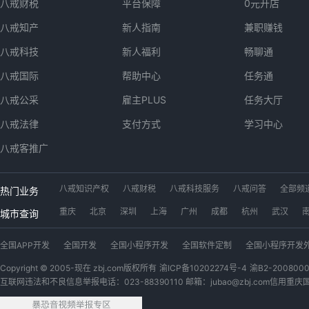
八戒财税
平台保障
0元开店
八戒知产
新人指南
兼职赚钱
八戒科技
新人福利
畅聊通
八戒国际
帮助中心
任务通
八戒公采
雇主PLUS
任务大厅
八戒法律
支付方式
学习中心
八戒客推广
八戒知识产权
八戒财税
八戒科技服务
八戒问答
全部频
热门业务
工位出租
八戒数字交易市场
app开发
软件开发
小程序
重庆
北京
深圳
上海
广州
成都
杭州
武汉
城市查询
广西猪八戒网
内蒙古猪八戒网
青海猪八戒网
四川猪八戒网
全国APP开发
全国开发
全国小程序开发
全国软件定制
全国小程序开发
安徽猪八戒网
浙江猪八戒网
江苏猪八戒网
黑龙江猪八戒网
全国公众号开发
全国视频剪辑
全国微信开发公众号
全国游戏
全国代理
Copyright © 2005-现在 zbj.com版权所有
渝ICP备10202274号-4
渝B2-200800
互联网违法和不良信息举报电话：023-88390110 邮箱：jubao@zbj.com
信用重庆
全国户外广告设计
全国软件开发定制
全国宝妈
全国PYTHON
全国线上
全国开发网站
全国3D建模
全国机械设计
全国外卖开发
全国爬虫
全国