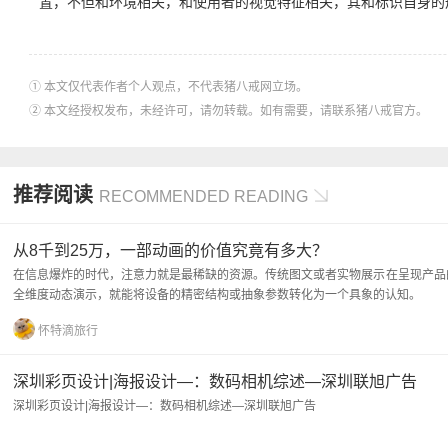
置，不但和环境相关，和使用者的视觉特征相关，其和标识自身的
① 本文仅代表作者个人观点，不代表猪八戒网立场。
② 本文经授权发布，未经许可，请勿转载。如有需要，请联系猪八戒官方。
推荐阅读
RECOMMENDED READING
从8千到25万，一部动画的价值究竟有多大？
在信息爆炸的时代，注意力就是最稀缺的资源。传统图文或者实物展示在呈现产品
全维度动态演示，就能将设备的精密结构或抽象参数转化为一个具象的认知。
怀特滴旅行
深圳彩页设计|海报设计—：数码相机综述—深圳联旭广告
深圳彩页设计|海报设计—：数码相机综述—深圳联旭广告