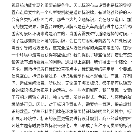
视系统功能实现的重要前提条件。因此标识布点设置也是标识导视
置布点重要性的一个典型案例就是道路标识牌，有过驾驶经验的人
会有各类标识扑面而过。那些巨大的交通标识，会在分叉道口、加
同的视觉效果，位置合理的标识牌即是在汽车高速行进中也会给驾
游客对景区环境来说是陌生的，当游客需要进行道路选择的时候，
例子是那些商业环境的指示牌，会在商店附近与商店的入口处出现
需要引导的地方出现，这完全是从方便顾客的角度来考虑的。在标
一个环境中最需要获得哪些信息？我们提供了哪些信息？若没有这
设置及布点所要解决的问题。通过以上案例，我们得出一个结论，
需求。商场标识牌在标识设置布点中，标识数量的确定是一个要点
信息空白。标识数量过多，标识系统制作成本就会加。而且，在有
间，造成空间浪费。所以说，无论属于哪类标识，都不是可以随意
余的标识将成为视觉上的污染。在一些老旧城区，我们发现，安置
于互相之间独立设计，独立安置，所以在形式、色彩、与环境的和
境随处可见。因此，对于标识位置布点，需要统一管理，提前规划
识的数量。学校亚科类门牌在环境氛围特征比较明显的环境中，标
和展示环境中，标识的设置更需要进行设计规划，商业经营的内容
环境主题有时要依靠标识来强化，由此形成了各种不同类型的标识