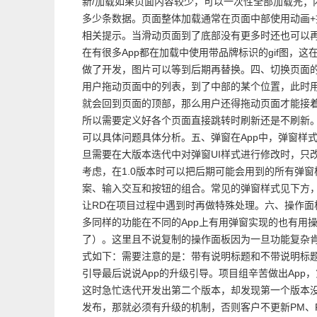
新/加载如果页面内容较少，可以一次性全部加载完；
多少条数据。页面整体加载通常在页面中部使用动画
相关提示。当滑动页面到了底部没有更多时还也可以再
在有很多App都在加载中使用带品牌标识的gif图，这
做了开发，图片可以等到后期再替换。四、切换页面的
用户拖动页面中的列表，到了中部的某个位置，此时
就会回到页面的顶部，那么用户还得拖动页面才能接
所以需要定义好各个页面直接跳转时刷新还是不刷新。
可以具体问题具体分析。五、弹窗在App中，弹窗样
旦需要在大版本迭代中对弹窗UI样式进行修改时，只
考虑，在1.0版本时可以把后期可能会用到的所有弹
案、输入交互和按钮的组合。常见的弹窗样式见下方，
让RD在项目过程中遇到时再做特殊处理。六、操作
多同样的功能在不同的App上有用弹窗实现的也有用
了）。这里且不说复制的操作面板因为一旦功能复杂
式如下：需要注意的是：带有说明标题和不带说明标
引导最后说说App的升级引导。项目组辛苦做出Ap
这时急忙迭代开发出第二个版本，却发现第一个版本
发布，那就必须有升级的机制，否则客户不更新PM、