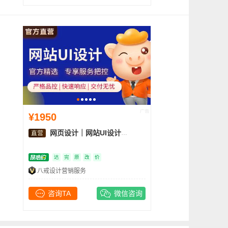
¥1950
网页设计｜网站UI设计【八戒官方精选】
达
完
原
改
价
八戒设计营销服务
咨询TA
微信咨询