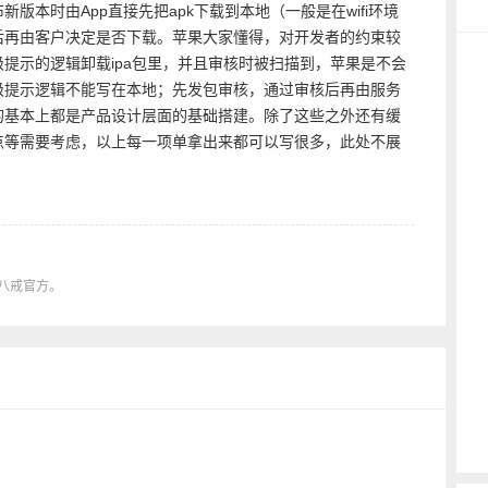
本时由App直接先把apk下载到本地（一般是在wifi环境
后再由客户决定是否下载。苹果大家懂得，对开发者的约束较
提示的逻辑卸载ipa包里，并且审核时被扫描到，苹果是不会
级提示逻辑不能写在本地；先发包审核，通过审核后再由服务
的基本上都是产品设计层面的基础搭建。除了这些之外还有缓
点等需要考虑，以上每一项单拿出来都可以写很多，此处不展
八戒官方。