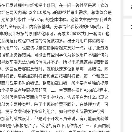
员在开发过程中会经常提出疑问，在一问一答甚至是返工修改
在两天内画出2个1.0版App的原型并写出需求，总体体会是
期紧张的条件下保证App的整体体验。这篇文章是根据我过去
做好的全局设计，内容很基础，分享给经验较浅的PM同行，老
安卓的设计根据的原则转化即可，再或者和iOS共用一套设计也
在系统运行过程中出错的情况就越多。出于对用户体验的考
告诉用户的，也应该尽量使错误看起来友好一点。除了业务方
错误和服务器错误。可能会有些同学认为多数用户不理解何为
错导致前端无法访问的情况并不多，所以干脆连这类报错都省
户、运营或者客服反馈时，就能快速定位到是哪一类错误。网
页时报错、局部加载时报错和点击按钮时报错。第一个和第三
页面加载更多时的错误。整页加载出错一般需要有单独的提示
个提示或者弹窗提示即可。二、空页面在操作App的过程中，
；这时候需要在页面内显示出空状态，告诉用户为什么出现这
局部为空两种类型，除了出现的位置不同外，在处理方式上可
题、提示文案和操作按钮的组合。如何根据实际需要进行搭
添加新的版式设计，但是对于开发人员来说，有可能前期就做
和RD是否积极配合了。常见的有以下几种情况：三、页面内刷