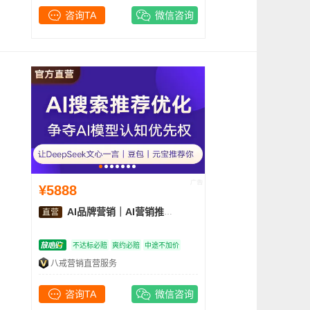
咨询TA
微信咨询
¥5888
AI品牌营销｜AI营销推荐｜排序优化｜大模型
不达标必赔
爽约必赔
中途不加价
八戒营销直营服务
咨询TA
微信咨询