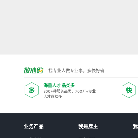
找专业人做专业事，多快好省
海量人才 品类多
800+种服务品类，700万+专业
人才选择多
业务产品
我是雇主
我