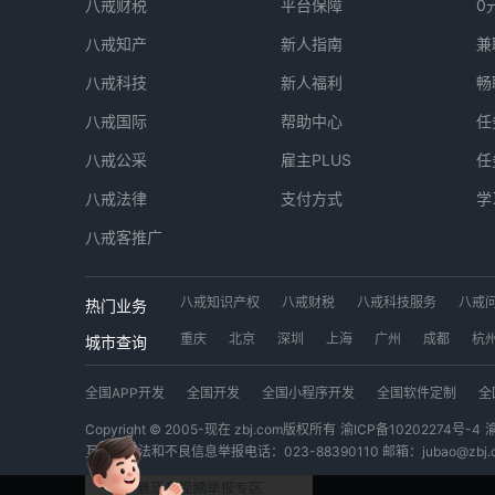
八戒财税
平台保障
0
八戒知产
新人指南
兼
八戒科技
新人福利
畅
八戒国际
帮助中心
任
八戒公采
雇主PLUS
任
八戒法律
支付方式
学
八戒客推广
八戒知识产权
八戒财税
八戒科技服务
八戒
热门业务
工位出租
八戒数字交易市场
app开发
软件开
重庆
北京
深圳
上海
广州
成都
杭
城市查询
广西猪八戒网
内蒙古猪八戒网
青海猪八戒网
全国APP开发
全国开发
全国小程序开发
全国软件定制
全
安徽猪八戒网
浙江猪八戒网
江苏猪八戒网
全国LOGO设计
全国视频剪辑
全国微信开发公众号
全国游戏
Copyright © 2005-现在 zbj.com版权所有
渝ICP备10202274号-4
渝
互联网违法和不良信息举报电话：023-88390110 邮箱：jubao@zbj.
全国软件开发定制
全国户外广告设计
全国宝妈
全国PYTHO
全国开发网站
全国3D建模
全国机械设计
全国外卖开发