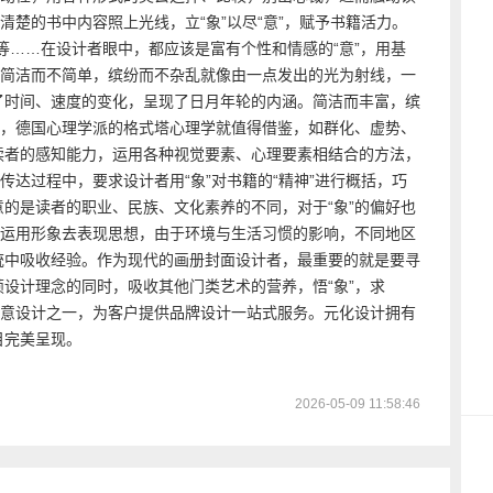
清楚的书中内容照上光线，立“象”以尽“意”，赋予书籍活力。
等……在设计者眼中，都应该是富有个性和情感的“意”，用基
求简洁而不简单，缤纷而不杂乱就像由一点发出的光为射线，一
了时间、速度的变化，呈现了日月年轮的内涵。简洁而丰富，缤
解，德国心理学派的格式塔心理学就值得借鉴，如群化、虚势、
读者的感知能力，运用各种视觉要素、心理要素相结合的方法，
传达过程中，要求设计者用“象”对书籍的“精神”进行概括，巧
意的是读者的职业、民族、文化素养的不同，对于“象”的偏好也
得运用形象去表现思想，由于环境与生活习惯的影响，不同地区
统中吸收经验。作为现代的画册封面设计者，最重要的就是要寻
设计理念的同时，吸收其他门类艺术的营养，悟“象”，求
创意设计之一，为客户提供品牌设计一站式服务。元化设计拥有
目完美呈现。
2026-05-09 11:58:46