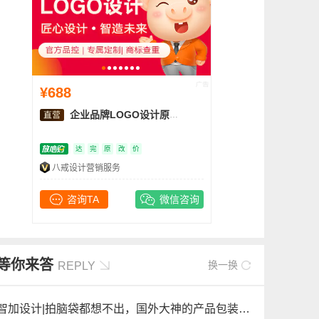
¥688
企业品牌LOGO设计原创品牌logo商标设计AI
达
完
原
改
价
八戒设计营销服务
咨询TA
微信咨询
等你来答
换一换
REPLY
智加设计|拍脑袋都想不出，国外大神的产品包装设计