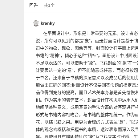
回答
共1个
kranky
在平面设计中，形象是非常重要的元素。设计者必
说，所有可以见到的都是“象”。画册封面设计是基于“
宙中的物象、现象、图像等等。封面设计在平面上运
书籍的“精神”，倾心于这种“精神”。画册设计中封面设
不足以表达的，可以借助于“象”。书籍封面的“象”
计要表达一定的“意”，但不能随意或任意，而必须按
于书名，还来自于书稿的深层意义以及成品后的使用
能做出正确的回答;封面设计不仅要回答命题的指定意
品位得到充分的提高，而且艺术美本身总是首先愉悦
们。作为实用的装饰艺术，封面设计在构思中运用人
地阐明某种意义，或用写意的手法含蓄的对客观进行
形式与书籍内容相吻合，与书籍的整体相统一。作为
花，以结书籍之果。用更为合理的方式表达“意”，“以
体的观念去概括和把握书的本质，透过表象而深入及
累。要使用具有鲜明特征的“象”为书籍充实时代感、