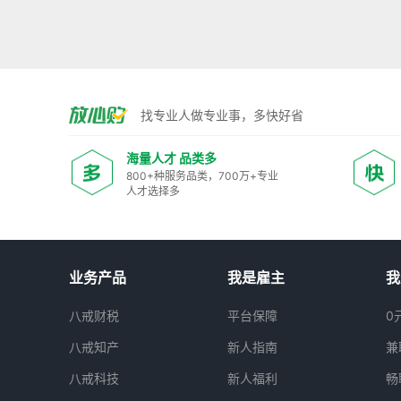
找专业人做专业事，多快好省
海量人才 品类多
800+种服务品类，700万+专业
人才选择多
业务产品
我是雇主
我
八戒财税
平台保障
0
八戒知产
新人指南
兼
八戒科技
新人福利
畅