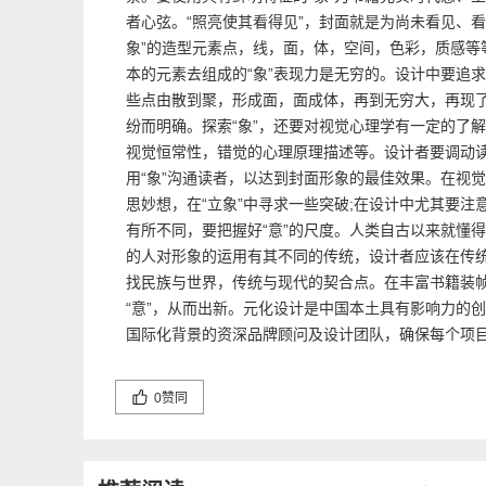
者心弦。“照亮使其看得见”，封面就是为尚未看见、看
象”的造型元素点，线，面，体，空间，色彩，质感等
本的元素去组成的“象”表现力是无穷的。设计中要追
些点由散到聚，形成面，面成体，再到无穷大，再现
纷而明确。探索“象”，还要对视觉心理学有一定的了
视觉恒常性，错觉的心理原理描述等。设计者要调动
用“象”沟通读者，以达到封面形象的最佳效果。在视觉
思妙想，在“立象”中寻求一些突破;在设计中尤其要注
有所不同，要把握好“意”的尺度。人类自古以来就懂
的人对形象的运用有其不同的传统，设计者应该在传
找民族与世界，传统与现代的契合点。在丰富书籍装帧
“意”，从而出新。元化设计是中国本土具有影响力的
国际化背景的资深品牌顾问及设计团队，确保每个项
0
赞同