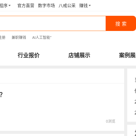
程序
官方直营
数字市场
八戒公采
赚钱
搜 索
注册
兼职赚钱
AI人工智能
”
行业报价
店铺展示
案例展
？
0浏览