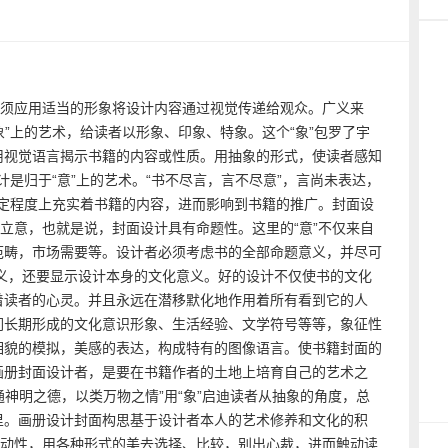
须应用适当的形象将设计内容通过视觉传递给观众。广义来
象”上的艺术，给读者以形象、印象、特象。这个“象”包罗了宇
用视觉语言揭示书籍的内容或性质。用抽象的形式，使读者感知
计是归于“意”上的艺术。“书不尽言，言不尽意”，言尚未表达，
在一定程度上充实着书籍的内容，进而影响到书籍的推广。封面设
题立意，也就是说，封面设计具有命题性。这里的“意”不仅来自
范畴，市场需要等。设计者必须考虑书的全部命题意义，并尽可
义，还要显示设计本身的文化意义。好的设计不仅使书的文化
着读者的心灵。并且永远在潜移默化地作用着所有看到它的人
们长期形成的文化意识形象、生活经验、文学符号等等，象征性
相貌的模拟，美感的表达，构成特有的图像语言。使书籍封面的
画册封面设计者，是要在书籍作者的土地上培育自己的艺术之
通神明之德，以类万物之情”用“象”启迪读者从抽象的角度，总
里。画册设计封面构思基于设计者本人的艺术修养和文化的积
生动性，用各种形式的美去选择、比较，别出心裁，进而触动读