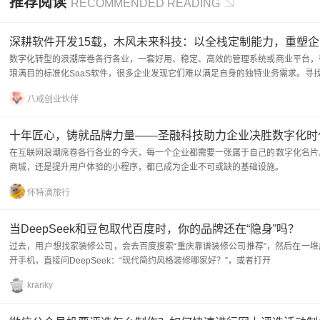
推荐阅读
RECOMMENDED READING
深耕软件开发15载，木风未来科技：以全栈定制能力，重塑
数字化转型的浪潮席卷各行各业，一套好用、稳定、高效的管理系统或商业平台，
琅满目的标准化SaaS软件，很多企业发现它们难以满足自身的独特业务需求。寻
八戒创业伙伴
十年匠心，铸就品牌力量——圣融科技助力企业决胜数字化时
在互联网浪潮席卷各行各业的今天，每一个企业都需要一张属于自己的数字化名片
商城，还是提升用户体验的小程序，都已成为企业不可或缺的基础设施。
怀特滴旅行
当DeepSeek和豆包取代百度时，你的品牌还在“隐身”吗？
过去，用户想找家装修公司，会去百度搜索“重庆靠谱装修公司推荐”，然后在一堆
开手机，直接问DeepSeek：“现代简约风格装修哪家好？”，或者打开
kranky