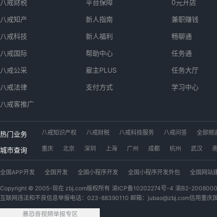
八戒财税
平台保障
0元开店
八戒知产
新人指南
兼职赚钱
八戒科技
新人福利
畅聊通
八戒国际
帮助中心
任务通
八戒公采
雇主PLUS
任务大厅
八戒法律
支付方式
学习中心
八戒客推广
八戒知识产权
八戒财税
八戒科技服务
八戒问答
全部频
热门业务
工位出租
八戒数字交易市场
app开发
软件开发
小程序
重庆
北京
深圳
上海
广州
成都
杭州
武汉
城市查询
广西猪八戒网
内蒙古猪八戒网
青海猪八戒网
四川猪八戒网
全国APP开发
全国开发
全国小程序开发
全国小程序开发外包
全国网站
安徽猪八戒网
浙江猪八戒网
江苏猪八戒网
黑龙江猪八戒网
全国LOGO设计
全国视频剪辑
全国微信开发公众号
全国游戏
全国代理
Copyright © 2005-现在 zbj.com版权所有
渝ICP备10202274号-4
渝B2-200800
互联网违法和不良信息举报电话：023-88390110 邮箱：jubao@zbj.com
信用重庆
全国软件开发定制
全国设计
全国户外广告设计
全国宝妈
全国PYTHON
全国视频制作
全国开发网站
全国3D建模
全国机械设计
全国外卖开发