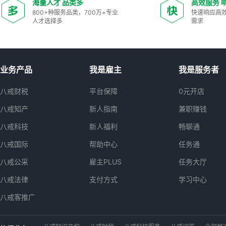
海量人才 品类多
高效服务 
800+种服务品类，700万+专业
快速响应高
人才选择多
需求
业务产品
我是雇主
我是服务者
八戒财税
平台保障
0元开店
八戒知产
新人指南
兼职赚钱
八戒科技
新人福利
畅聊通
八戒国际
帮助中心
任务通
八戒公采
雇主PLUS
任务大厅
八戒法律
支付方式
学习中心
八戒客推广