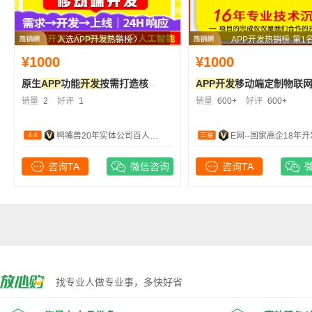
入选APP开发热销榜
APP开发热销榜·第1
¥1000
¥1000
原生
APP
功能
开发
按需打造核心模块支持支付社交灵
APP开发
移动端定制物联网家政跑腿装修
销量
2
好评
1
销量
600+
好评
600+
4.4
三星
鸭嘴兽20年实体公司百人团队
E网--国家高企18年
咨询TA
微信咨询
咨询TA
找专业人做专业事，多快好省