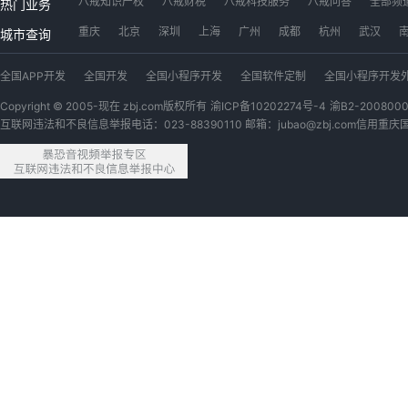
八戒知识产权
八戒财税
八戒科技服务
八戒问答
全部频
热门业务
工位出租
八戒数字交易市场
app开发
软件开发
小程序
重庆
北京
深圳
上海
广州
成都
杭州
武汉
城市查询
广西猪八戒网
内蒙古猪八戒网
青海猪八戒网
四川猪八戒网
全国APP开发
全国开发
全国小程序开发
全国软件定制
全国小程序开发
安徽猪八戒网
浙江猪八戒网
江苏猪八戒网
黑龙江猪八戒网
全国公众号开发
全国视频剪辑
全国微信开发公众号
全国游戏
全国代理
Copyright © 2005-现在 zbj.com版权所有
渝ICP备10202274号-4
渝B2-200800
互联网违法和不良信息举报电话：023-88390110 邮箱：jubao@zbj.com
信用重庆
全国户外广告设计
全国软件开发定制
全国宝妈
全国PYTHON
全国线上
全国开发网站
全国3D建模
全国机械设计
全国外卖开发
全国爬虫
全国