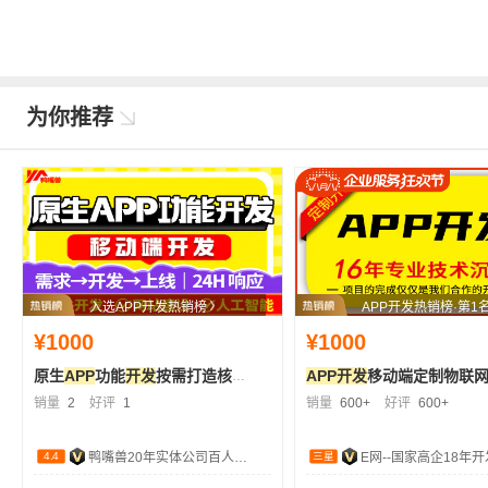
为你推荐
入选APP开发热销榜
APP开发热销榜·第1
¥1000
¥1000
原生
APP
功能
开发
按需打造核心模块支持支付社交灵
APP开发
移动端定制物联网家政跑腿装修
销量
2
好评
1
销量
600+
好评
600+
4.4
三星
鸭嘴兽20年实体公司百人团队
E网--国家高企18年